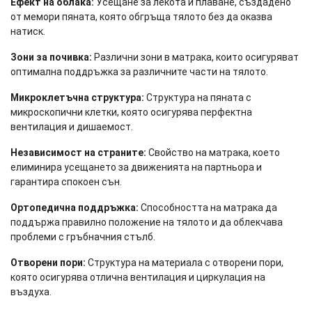
Ефект на облака:
Усещане за лекота и плаване, създадено
от мемори пяната, която обгръща тялото без да оказва
натиск.
Зони за почивка:
Различни зони в матрака, които осигуряват
оптимална поддръжка за различните части на тялото.
Микроклетъчна структура:
Структура на пяната с
микроскопични клетки, която осигурява перфектна
вентилация и дишаемост.
Независимост на страните:
Свойство на матрака, което
елиминира усещането за движенията на партньора и
гарантира спокоен сън.
Ортопедична поддръжка:
Способността на матрака да
поддържа правилно положение на тялото и да облекчава
проблеми с гръбначния стълб.
Отворени пори:
Структура на материала с отворени пори,
която осигурява отлична вентилация и циркулация на
въздуха.