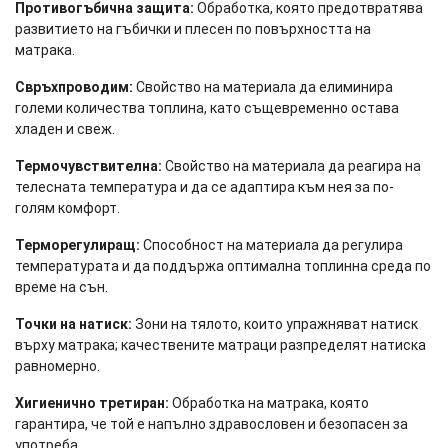
Противогъбична защита:
Обработка, която предотвратява
развитието на гъбички и плесен по повърхността на
матрака.
Свръхпроводим:
Свойство на материала да елиминира
големи количества топлина, като същевременно остава
хладен и свеж.
Термочувствителна:
Свойство на материала да реагира на
телесната температура и да се адаптира към нея за по-
голям комфорт.
Терморегулиращ:
Способност на материала да регулира
температурата и да поддържа оптимална топлинна среда по
време на сън.
Точки на натиск:
Зони на тялото, които упражняват натиск
върху матрака; качествените матраци разпределят натиска
равномерно.
Хигиенично третиран:
Обработка на матрака, която
гарантира, че той е напълно здравословен и безопасен за
употреба.