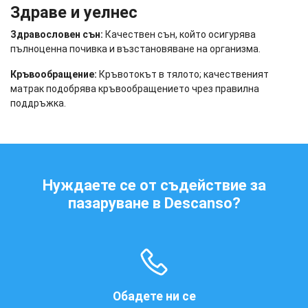
Здраве и уелнес
Здравословен сън:
Качествен сън, който осигурява
пълноценна почивка и възстановяване на организма.
Кръвообращение:
Кръвотокът в тялото; качественият
матрак подобрява кръвообращението чрез правилна
поддръжка.
Нуждаете се от съдействие за
пазаруване в Descanso?
Обадете ни се