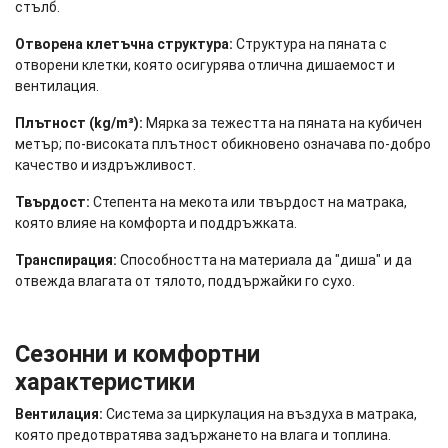
стълб.
Отворена клетъчна структура:
Структура на пяната с
отворени клетки, която осигурява отлична дишаемост и
вентилация.
Плътност (kg/m³):
Мярка за тежестта на пяната на кубичен
метър; по-високата плътност обикновено означава по-добро
качество и издръжливост.
Твърдост:
Степента на мекота или твърдост на матрака,
която влияе на комфорта и поддръжката.
Транспирация:
Способността на материала да "диша" и да
отвежда влагата от тялото, поддържайки го сухо.
Сезонни и комфортни
характеристики
Вентилация:
Система за циркулация на въздуха в матрака,
която предотвратява задържането на влага и топлина.