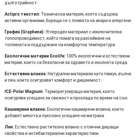
дълготрайност.
Actipro текстил:
Техническа материя, която съдържа
активни организми, борещи се с появата на акари и алергени.
Графен (Graphene):
Углероден материал с изключителна
топлопроводимост, който помага за разсейване на
топлината и поддържане на комфортна температура.
Екологични материи Ecolife:
100% екологични и естествени
материи, които са безопасни за здравето и околната среда.
Естествени влакна:
Натурални материали като памук, вълна
и лен, които осигуряват комфорт и дишаемост.
ICE-Polar Magnum:
Терморегулираща материя, която
осигурява усещане за свежест и прохлада по време на сън.
Кашмирени влакна:
Екологични кашмирени влакна, които
добавят мекота и луксозно усещане на матрака.
Лен:
Естествено растително влакно с отлични дишащи
свойства и антибактериални характеристики.