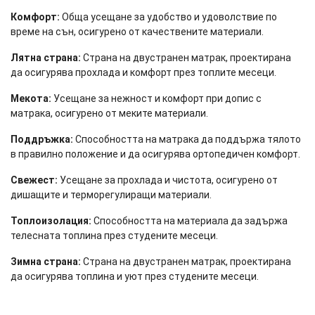
Комфорт:
Обща усещане за удобство и удоволствие по
време на сън, осигурено от качествените материали.
Лятна страна:
Страна на двустранен матрак, проектирана
да осигурява прохлада и комфорт през топлите месеци.
Мекота:
Усещане за нежност и комфорт при допис с
матрака, осигурено от меките материали.
Поддръжка:
Способността на матрака да поддържа тялото
в правилно положение и да осигурява ортопедичен комфорт.
Свежест:
Усещане за прохлада и чистота, осигурено от
дишащите и терморегулиращи материали.
Топлоизолация:
Способността на материала да задържа
телесната топлина през студените месеци.
Зимна страна:
Страна на двустранен матрак, проектирана
да осигурява топлина и уют през студените месеци.