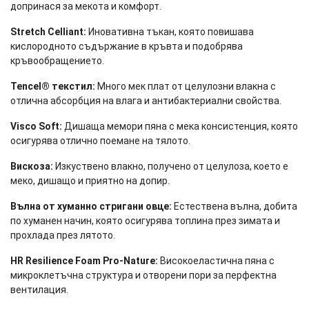
допринася за мекота и комфорт.
Stretch Celliant:
Иновативна тъкан, която повишава
кислородното съдържание в кръвта и подобрява
кръвообращението.
Tencel® текстил:
Много мек плат от целулозни влакна с
отлична абсорбция на влага и антибактериални свойства.
Visco Soft:
Дишаща мемори пяна с мека консистенция, която
осигурява отлично поемане на тялото.
Вискоза:
Изкуствено влакно, получено от целулоза, което е
меко, дишащо и приятно на допир.
Вълна от хуманно стригани овце:
Естествена вълна, добита
по хуманен начин, която осигурява топлина през зимата и
прохлада през лятото.
HR Resilience Foam Pro-Nature:
Високоеластична пяна с
микроклетъчна структура и отворени пори за перфектна
вентилация.