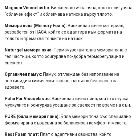
Magnum Viscoelastic:
Вискоеластична пяна, която осигурява
"облачен ефект" и облекчава натиска върху тялото.
Мемори пяна (Memory Foam):
Вискоеластичен материал,
разработен от НАСА, който се адаптира към формата на
тялото и премахва точките на натиск.
Naturgel мемори пяна:
Термочувствителна мемори пяна с
гел частици, която осигурява по-добра терморегулация и
свежест.
Органичен памук:
Памук, отглеждан без използване на
пестициди и химически торове, напълно безопасен за
здравето.
PolarPur Viscoelastic:
Вискоеластична пяна, която отпуска
мускулите и осигурява усещане за свежест по време на сън.
PURE (бяла мемори пяна):
Бяла мемори пяна със специално
формулирана сърцевина за балансиран комфорт и мекота.
Rest Foam плат:
Плат с адаптивни свойства, който