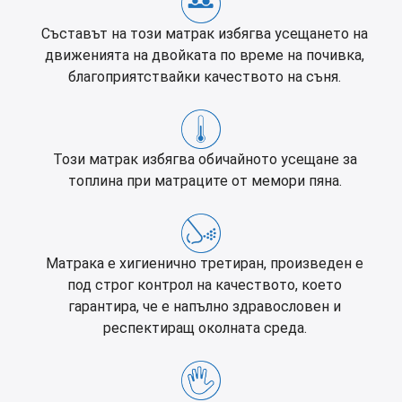
Съставът на този матрак избягва усещането на
движенията на двойката по време на почивка,
благоприятствайки качеството на съня.
Този матрак избягва обичайното усещане за
топлина при матраците от мемори пяна.
Матрака е хигиенично третиран, произведен е
под строг контрол на качеството, което
гарантира, че е напълно здравословен и
респектиращ околната среда.