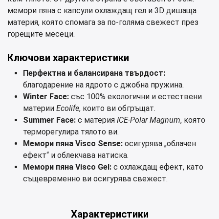
мемори пяна с капсули охлаждащ гел и 3D дишаща
материя, която спомага за по-голяма свежест през
горещите месеци.
Ключови характеристики
Перфектна и балансирана твърдост:
благодарение на ядрото с джобна пружина.
Winter Face:
със 100% екологични и естествени
материи
Ecolife
, които ви обгръщат.
Summer Face:
с материя
ICE-Polar Magnum
, която
терморегулира тялото ви.
Мемори пяна Visco Sense:
осигурява „облачен
ефект“ и облекчава натиска.
Мемори пяна Visco Gel:
с охлаждащ ефект, като
същевременно ви осигурява свежест.
Характеристики