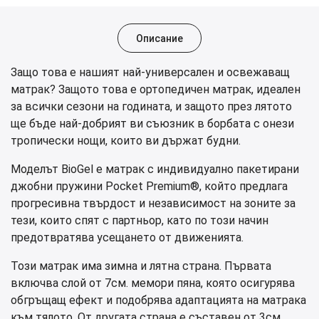
Описание
Защо това е нашият най-универсален и освежаващ
матрак? Защото това е ортопедичен матрак, идеален
за всички сезони на годината, и защото през лятото
ще бъде най-добрият ви съюзник в борбата с онези
тропически нощи, които ви държат будни.
Моделът BioGel е матрак с индивидуално пакетирани
джобни пружини Pocket Premium®, който предлага
прогресивна твърдост и независимост на зоните за
тези, които спят с партньор, като по този начин
предотвратява усещането от движенията.
Този матрак има зимна и лятна страна. Първата
включва слой от 7см. мемори пяна, която осигурява
обгръщащ ефект и подобрява адаптацията на матрака
към тялото. От другата страна е съставен от 3см.