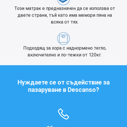
Този матрак е предназначен да се използва от
двете страни, тъй като има мемори пяна на
всяка от тях.
Подходящ за хора с наднормено тегло,
включително и по-тежки от 120кг.
Нуждаете се от съдействие за
пазаруване в Descanso?